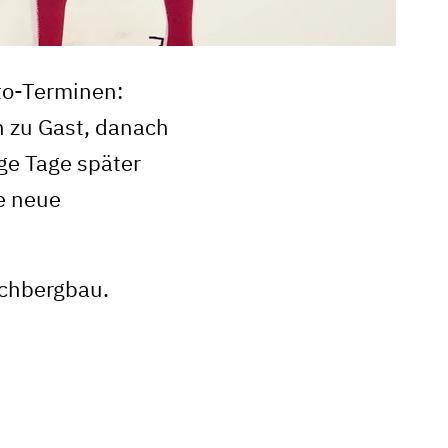
to-Terminen:
 zu Gast, danach
ge Tage später
e neue
chbergbau.