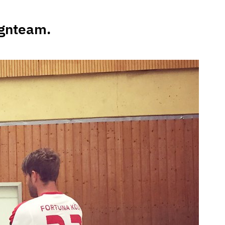
ignteam.
face Designer
esign