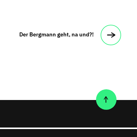
Der Bergmann geht, na und?!
Nach
oben