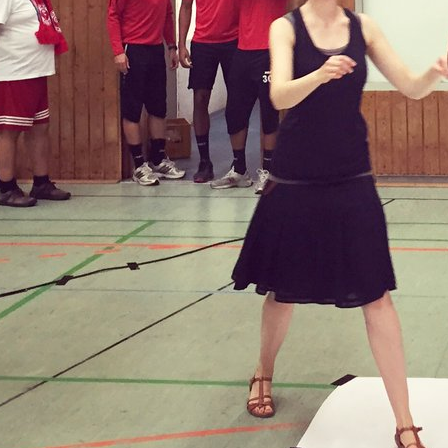
Olaf Schmidt-Wischhöfer
Entwickler
Kathrin Scholz
Senior Designerin
Tobias Stahn
Lead Developer
Reiner Sunkel
Leiter Digitalisierung & Beratung