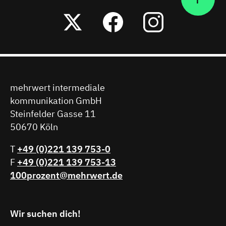
Nach
Twitter
Facebook
Instagr
oben
mehrwert intermediale
kommunikation GmbH
Steinfelder Gasse 11
50670 Köln
T
+49 (0)221 139 753-0
F
+49 (0)221 139 753-13
100prozent@mehrwert.de
Wir suchen dich!