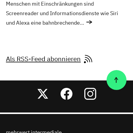
Menschen mit Einschränkungen sind
Screenreader und Informationsdienste wie Siri
und Alexa eine bahnbrechende…
Als RSS-Feed abonnieren
Nach
Twitter
Facebook
Instagr
oben
mehrwert intermediale