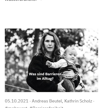
05.10.2021
·
Andreas Beutel,
Kathrin Scholz
·