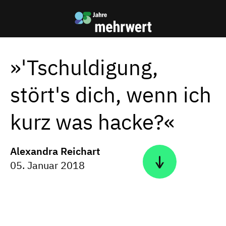
Zum
Zur
Inhalt
mehrwert
Startseite
»'Tschuldigung,
stört's dich, wenn ich
kurz was hacke?«
Alexandra Reichart
05. Januar 2018
n
Z
u
m
C
o
n
t
e
n
t
b
e
r
e
i
c
h
s
p
r
i
n
g
e