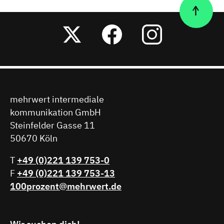
Nach
Twitter
Facebook
Instagr
oben
mehrwert intermediale
kommunikation GmbH
Steinfelder Gasse 11
50670 Köln
T
+49 (0)221 139 753-0
F
+49 (0)221 139 753-13
100prozent@mehrwert.de